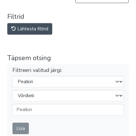
Filtrid
Lähtesta filtrid
Täpsem otsing
Filtreeri valitud järgi:
Filtrid
Operaator
Esita
Lisa