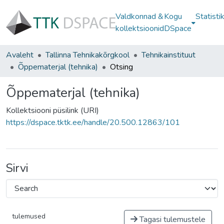
Valdkonnad &
Kogu
Statisti
kollektsioonid
DSpace
Avaleht
Tallinna Tehnikakõrgkool
Tehnikainstituut
Õppematerjal (tehnika)
Otsing
Õppematerjal (tehnika)
Kollektsiooni püsilink (URI)
https://dspace.tktk.ee/handle/20.500.12863/101
Sirvi
tulemused
Tagasi tulemustele