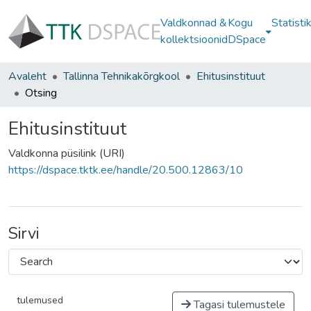
Valdkonnad &
Kogu
Statisti
kollektsioonid
DSpace
Avaleht
Tallinna Tehnikakõrgkool
Ehitusinstituut
Otsing
Ehitusinstituut
Valdkonna püsilink (URI)
https://dspace.tktk.ee/handle/20.500.12863/10
Sirvi
tulemused
Tagasi tulemustele