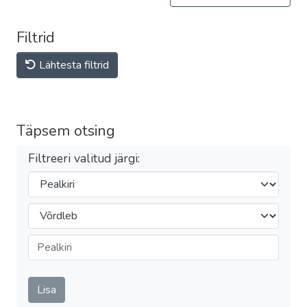
Filtrid
Lähtesta filtrid
Täpsem otsing
Filtreeri valitud järgi:
Filtrid
Operaator
Esita
Lisa