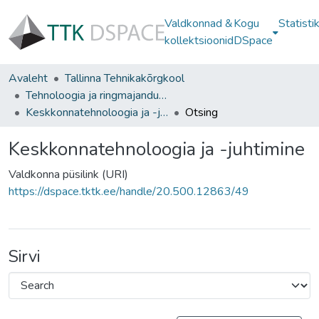
Valdkonnad &
Kogu
Statisti
kollektsioonid
DSpace
Avaleht
Tallinna Tehnikakõrgkool
Tehnoloogia ja ringmajanduse instituut
Keskkonnatehnoloogia ja -juhtimine
Otsing
Keskkonnatehnoloogia ja -juhtimine
Valdkonna püsilink (URI)
https://dspace.tktk.ee/handle/20.500.12863/49
Sirvi