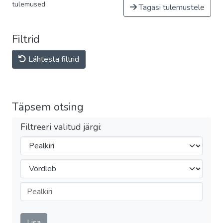
tulemused
Tagasi tulemustele
Filtrid
Lähtesta filtrid
Täpsem otsing
Filtreeri valitud järgi:
Filtrid
Operaator
Esita
Lisa