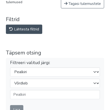
tulemused
Tagasi tulemustele
Filtrid
Lähtesta filtrid
Täpsem otsing
Filtreeri valitud järgi:
Filtrid
Operaator
Esita
Lisa