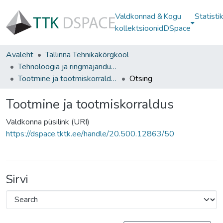
Valdkonnad &
Kogu
Statisti
kollektsioonid
DSpace
Avaleht
Tallinna Tehnikakõrgkool
Tehnoloogia ja ringmajanduse instituut
Tootmine ja tootmiskorraldus
Otsing
Tootmine ja tootmiskorraldus
Valdkonna püsilink (URI)
https://dspace.tktk.ee/handle/20.500.12863/50
Sirvi