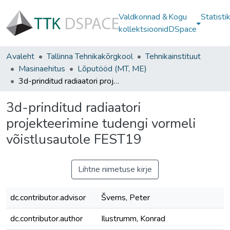
Valdkonnad &
Kogu
Statisti
kollektsioonid
DSpace
Avaleht
Tallinna Tehnikakõrgkool
Tehnikainstituut
Masinaehitus
Lõputööd (MT, ME)
3d-prinditud radiaatori projekteerimine tudengi vormeli võistlusautole FEST19
3d-prinditud radiaatori
projekteerimine tudengi vormeli
võistlusautole FEST19
Lihtne nimetuse kirje
dc.contributor.advisor
Šverns, Peter
dc.contributor.author
Ilustrumm, Konrad