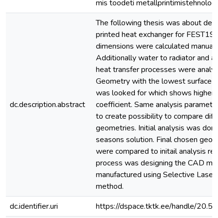
mis toodeti metallprintimistehnoloo
The following thesis was about des
printed heat exchanger for FEST19. 
dimensions were calculated manuall
Additionally water to radiator and air
heat transfer processes were analys
Geometry with the lowest surface 
was looked for which shows higher h
dc.description.abstract
coefficient. Same analysis paramet
to create possibility to compare diff
geometries. Initial analysis was don
seasons solution. Final chosen geom
were compared to initail analysis res
process was designing the CAD mo
manufactured using Selective Laser
method.
dc.identifier.uri
https://dspace.tktk.ee/handle/20