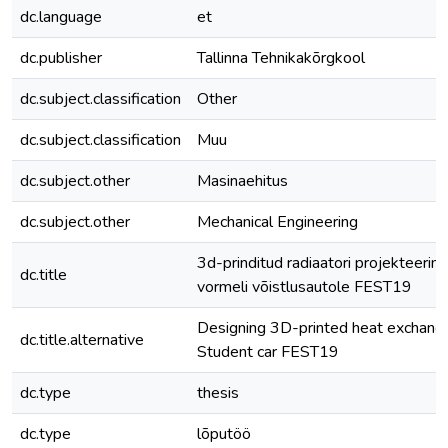
dc.language
et
dc.publisher
Tallinna Tehnikakõrgkool
dc.subject.classification
Other
dc.subject.classification
Muu
dc.subject.other
Masinaehitus
dc.subject.other
Mechanical Engineering
3d-prinditud radiaatori projekteerim
dc.title
vormeli võistlusautole FEST19
Designing 3D-printed heat exchange
dc.title.alternative
Student car FEST19
dc.type
thesis
dc.type
lõputöö