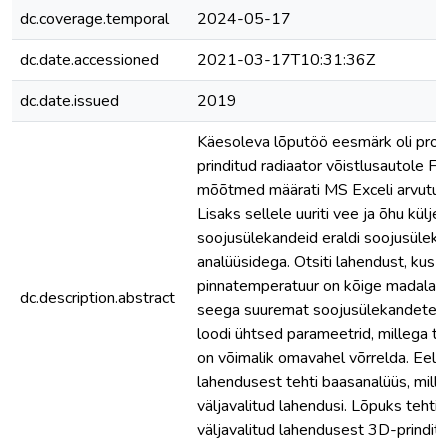
dc.coverage.temporal
2024-05-17
dc.date.accessioned
2021-03-17T10:31:36Z
dc.date.issued
2019
Käesoleva lõputöö eesmärk oli proj
prinditud radiaator võistlusautole 
mõõtmed määrati MS Exceli arvutus
Lisaks sellele uuriti vee ja õhu külje
soojusülekandeid eraldi soojusülek
analüüsidega. Otsiti lahendust, kus ri
pinnatemperatuur on kõige madalam,
dc.description.abstract
seega suuremat soojusülekandetegur
loodi ühtsed parameetrid, millega t
on võimalik omavahel võrrelda. Eelm
lahendusest tehti baasanalüüs, mille
väljavalitud lahendusi. Lõpuks tehti
väljavalitud lahendusest 3D-prindi