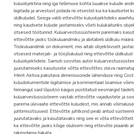
kuluobjektina ning iga tellimuse kohta luuakse kulude and
liigitada ja arvestust pidada nii otsestel kui ka kaudsetel 
üldkuludel. Seega valiti ettevõtte kuluobjektideks aiaehitu
ning kaudsete kulude jaotamiseks võeti kulukäituriks obje
otsesed töötunnid. Kuluarvestussüsteemi paremaks kasut
ettevõtte jaoks töökuluandmiku ja abitabeli üldkulu määra
Töökuluandmik on dokument, mis aitab objektiivselt jaota
otsesed materjali- ja tööjõukulud ning ettevõtte üldkulu
kuluobjektidele. Samuti soovitas autor kuluarvestussüste
juurutamiseks kasutusele võtta ettevõttes oleva raamatu
Merit Aktiva pakutava dimensioonide lahenduse ning Cos
kuludokumentide liigitamise ja kommentaari lisamise võim
hinnangul said lõputöö käigus püstitatud eesmärgid täidet
kuluarvestussüsteem vastab ettevõtte vajadustele ja soo
parema ülevaate ettevõtte kuludest, mis annab võimalus
juhtimisotsuseid. Ettevõtte juhtkond peab antud süsteemi 
juurutatavaks ja kasutatavaks ning see ei võta ettevõttelt l
ka ettevõtte jaoks kõige olulisem ning ettevõte plaanib a
rakendama hakata.