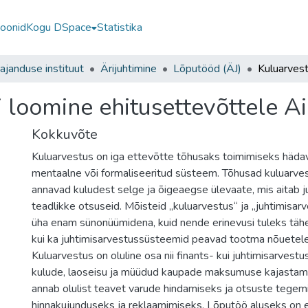
ioonid
Kogu DSpace
Statistika
janduse instituut
Ärijuhtimine
Lõputööd (ÄJ)
 loomine ehitusettevõttele A
Kokkuvõte
Kuluarvestus on iga ettevõtte tõhusaks toimimiseks hädava
mentaalne või formaliseeritud süsteem. Tõhusad kuluarv
annavad kuludest selge ja õigeaegse ülevaate, mis aitab j
teadlikke otsuseid. Mõisteid „kuluarvestus“ ja „juhtimisa
üha enam sünonüümidena, kuid nende erinevusi tuleks tähel
kui ka juhtimisarvestussüsteemid peavad tootma nõuetele
Kuluarvestus on oluline osa nii finants- kui juhtimisarvest
kulude, laoseisu ja müüdud kaupade maksumuse kajastamis
annab olulist teavet varude hindamiseks ja otsuste tegem
hinnakujunduseks ja reklaamimiseks. Lõputöö aluseks on 