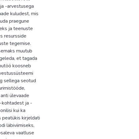
 ja -arvestusega
ade kuludest, mis
suuda praegune
eks ja teenuste
s resursside
uste tegemise.
lisemaks muutub
geleda, et tagada
Lõputöö koosneb
rvestussüsteemi
ng sellega seotud
urimistööde,
 anti ülevaade
 -kohtadest ja -
nilisi kui ka
peatükis kirjeldati
di läbiviimiseks,
saleva vaatluse