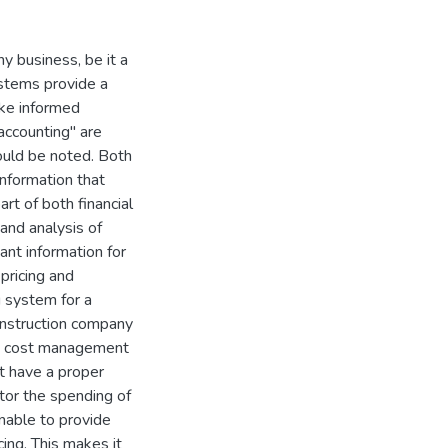
ny business, be it a
ystems provide a
ake informed
accounting" are
hould be noted. Both
nformation that
rt of both financial
and analysis of
ant information for
pricing and
g system for a
onstruction company
to cost management
 have a proper
tor the spending of
unable to provide
ing. This makes it