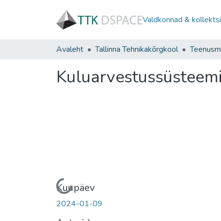
Valdkonnad & kollekts
Avaleht
Tallinna Tehnikakõrgkool
Teenusma
Kuluarvestussüsteemi
Laadimine ...
Kuupäev
2024-01-09