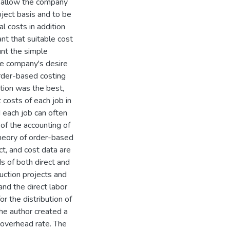
d allow the company
ject basis and to be
l costs in addition
nt that suitable cost
unt the simple
the company's desire
order-based costing
ption was the best,
 costs of each job in
d each job can often
of the accounting of
theory of order-based
ct, and cost data are
s of both direct and
ruction projects and
nd the direct labor
r the distribution of
the author created a
 overhead rate. The