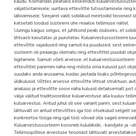
kaudu. Kolmandas peatükis keskenduti kuluarvestussüste
väljatöötamisele, uuritava ettevõtte tutvustamisele ning k
läbiviimisele. Seejärel valiti sobilikud meetodid teooriast l
katsetati loodud süsteemi ühe reaalse tellimuse näitel.
Uuringu käigus selgus, et juhtkond peab oluliseks, et sobil
lihtsasti kasutatav ja juurutatav. Kuluarvestussüsteemi lu
ettevõtte vajadused ning samuti ka puudused, sest eelne
süsteem oli peaaegu olematu ning ettevõttel puudub obje
liigitamine. Samuti võeti arvesse, et kuluarvestussüsteem
ettevõttel paremini näha ning mõista oma kulusid just obje
suudaks anda arusaama, kuidas jaotada lisaks põhitegevu
üldkulusid. Võttes arvesse ettevõtte lihtsat struktuuri, auto
analüüsi ja ettevõtte soovi näha kulusid detailsemalt just o
välja valitud traditsioonilise kuluarvestuse alla kuuluv tel
kuluarvestus. Antud juhul oli see variant parim, sest kulua
lähtuvalt on antud ettevõttes iga töö otsekulud selgelt 
konkreetse tööga ning igal tööl võivad olla sageli erinevad
Kuluarvestussüsteem koosneb kululiikide, -kandjate ja -ob
Tellimuspõhise arvestuse teooriast lähtuvalt arvestatakse 