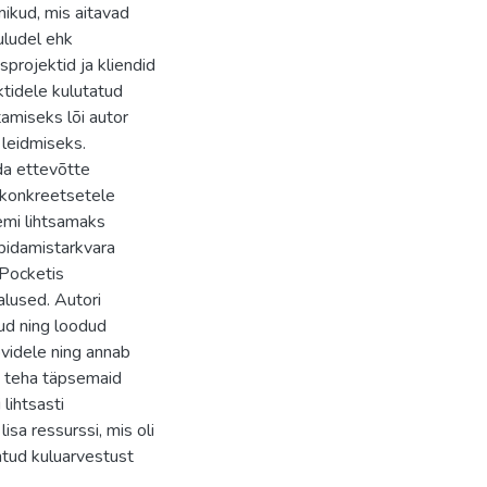
mikud, mis aitavad
kuludel ehk
sprojektid ja kliendid
ktidele kulutatud
amiseks lõi autor
 leidmiseks.
da ettevõtte
d konkreetsetele
emi lihtsamaks
pidamistarkvara
tPocketis
alused. Autori
ud ning loodud
videle ning annab
e teha täpsemaid
lihtsasti
isa ressurssi, mis oli
ntud kuluarvestust