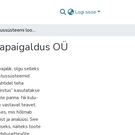
Logi sisse
Kuluarvestussüsteemi loomine ehitusettevõttele Aiapaigaldus OÜ
iapaigaldus OÜ
jalik, olgu selleks
estussüsteemid
uhtidel teha
rvestus“ kasutatakse
e panna. Nii kulu-
 vastavat teavet.
uses, mis hõlmab
t ja analüüsi. See
iseks, näiteks toote
ehitusettevõte