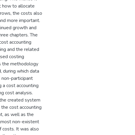
t how to allocate
rows, the costs also
and more important.
tinued growth and
three chapters. The
 cost accounting
ting and the related
ased costing
es the methodology
, during which data
 non-participant
ng a cost accounting
g cost analysis.
 the created system
 the cost accounting
, as well as the
lmost non-existent
f costs. It was also