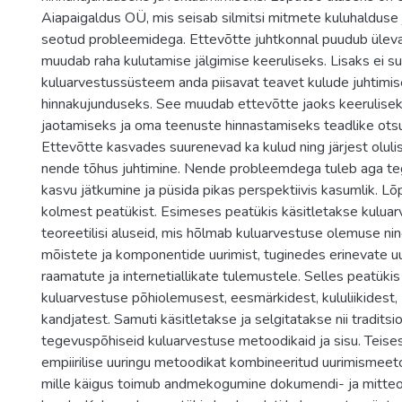
Aiapaigaldus OÜ, mis seisab silmitsi mitmete kuluhalduse
seotud probleemidega. Ettevõtte juhtkonnal puudub üleva
muudab raha kulutamise jälgimise keeruliseks. Lisaks ei 
kuluarvestussüsteem anda piisavat teavet kulude juhtimis
hinnakujunduseks. See muudab ettevõtte jaoks keerulisek
jaotamiseks ja oma teenuste hinnastamiseks teadlike ots
Ettevõtte kasvades suurenevad ka kulud ning järjest olu
nende tõhus juhtimine. Nende probleemdega tuleb aga te
kasvu jätkumine ja püsida pikas perspektiivis kasumlik. 
kolmest peatükist. Esimeses peatükis käsitletakse kulua
teoreetilisi aluseid, mis hõlmab kuluarvestuse olemuse ni
mõistete ja komponentide uurimist, tuginedes erinevate u
raamatute ja internetiallikate tulemustele. Selles peatükis
kuluarvestuse põhiolemusest, eesmärkidest, kululiikidest,
kandjatest. Samuti käsitletakse ja selgitatakse nii traditsioo
tegevuspõhiseid kuluarvestuse metoodikaid ja sisu. Teises 
empiirilise uuringu metoodikat kombineeritud uurimismeeto
mille käigus toimub andmekogumine dokumendi- ja mitteo