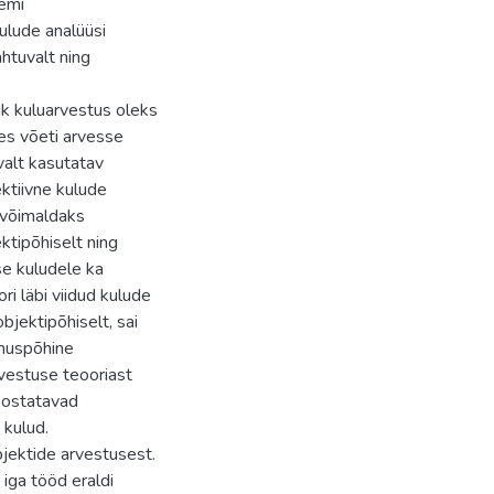
emi
ulude analüüsi
ähtuvalt ning
ik kuluarvestus oleks
ues võeti arvesse
valt kasutatav
ktiivne kulude
 võimaldaks
ktipõhiselt ning
se kuludele ka
ri läbi viidud kulude
bjektipõhiselt, sai
limuspõhine
rvestuse teooriast
seostatavad
 kulud.
jektide arvestusest.
iga tööd eraldi