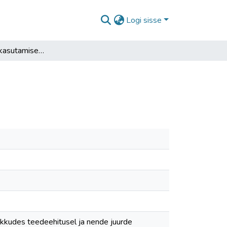
Logi sisse
Geosünteetide kasutamise analüüs ja ettepanekud
pakkudes teedeehitusel ja nende juurde