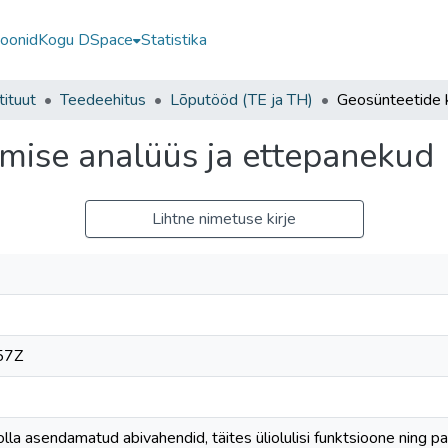
ioonid
Kogu DSpace
Statistika
tituut
Teedeehitus
Lõputööd (TE ja TH)
mise analüüs ja ettepanekud
Lihtne nimetuse kirje
57Z
la asendamatud abivahendid, täites üliolulisi funktsioone ning 