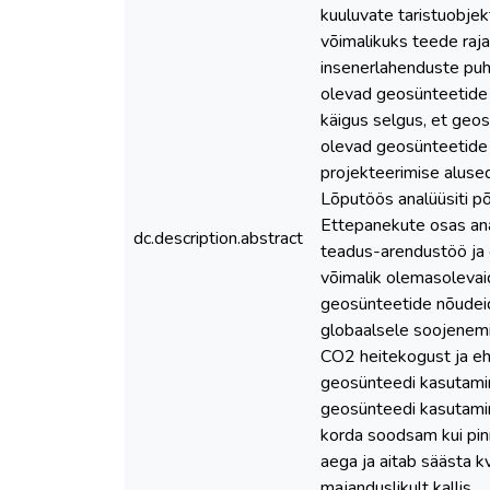
kuuluvate taristuobje
võimalikuks teede raj
insenerlahenduste puh
olevad geosünteetide 
käigus selgus, et geos
olevad geosünteetide n
projekteerimise alused
Lõputöös analüüsiti põ
Ettepanekute osas anal
dc.description.abstract
teadus-arendustöö ja 
võimalik olemasolevai
geosünteetide nõudeid.
globaalsele soojenemi
CO2 heitekogust ja eh
geosünteedi kasutamin
geosünteedi kasutamin
korda soodsam kui pin
aega ja aitab säästa k
majanduslikult kallis.