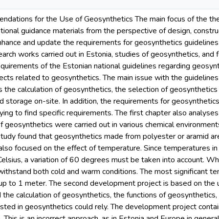
dations for the Use of Geosynthetics The main focus of the thes
ational guidance materials from the perspective of design, constru
nhance and update the requirements for geosynthetics guideline
ch works carried out in Estonia, studies of geosynthetics, and f
requirements of the Estonian national guidelines regarding geosy
ts related to geosynthetics. The main issue with the guidelines i
s the calculation of geosynthetics, the selection of geosynthetic
 storage on-site. In addition, the requirements for geosynthetics
rying to find specific requirements. The first chapter also analyse
of geosynthetics were carried out in various chemical environmen
study found that geosynthetics made from polyester or aramid are
also focused on the effect of temperature. Since temperatures in
lsius, a variation of 60 degrees must be taken into account. Whe
withstand both cold and warm conditions. The most significant te
 up to 1 meter. The second development project is based on the u
the calculation of geosynthetics, the functions of geosynthetics,
rested in geosynthetics could rely. The development project contain
 This is an incorrect approach, as in Estonia and Europe in genera