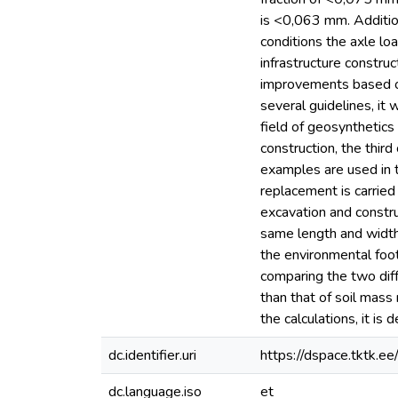
is <0,063 mm. Additio
conditions the axle lo
infrastructure constru
improvements based on
several guidelines, i
field of geosynthetics 
construction, the thir
examples are used in 
replacement is carried 
excavation and constru
same length and width 
the environmental foot
comparing the two diff
than that of soil mass
the calculations, it i
dc.identifier.uri
https://dspace.tktk.
dc.language.iso
et