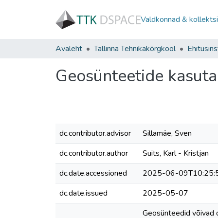
Valdkonnad & kollekts
Avaleht
Tallinna Tehnikakõrgkool
Ehitusins
Geosünteetide kasuta
dc.contributor.advisor
Sillamäe, Sven
dc.contributor.author
Suits, Karl - Kristjan
dc.date.accessioned
2025-06-09T10:25:
dc.date.issued
2025-05-07
Geosünteedid võivad ol