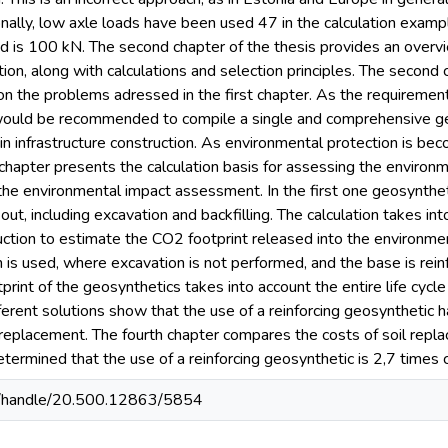
nally, low axle loads have been used 47 in the calculation examp
ad is 100 kN. The second chapter of the thesis provides an overvi
ction, along with calculations and selection principles. The secon
 the problems adressed in the first chapter. As the requirement
t would be recommended to compile a single and comprehensive geo
in infrastructure construction. As environmental protection is beco
d chapter presents the calculation basis for assessing the enviro
the environmental impact assessment. In the first one geosynthe
out, including excavation and backfilling. The calculation takes int
ction to estimate the CO2 footprint released into the environment
is used, where excavation is not performed, and the base is reinf
print of the geosynthetics takes into account the entire life cycle
erent solutions show that the use of a reinforcing geosynthetic 
 replacement. The fourth chapter compares the costs of soil rep
s determined that the use of a reinforcing geosynthetic is 2,7 time
ee/handle/20.500.12863/5854