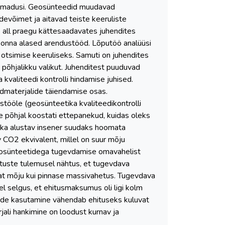
de omadusi. Geosünteedid muudavad
evõimet ja aitavad teiste keeruliste
e all praegu kättesaadavates juhendites
dkonna alased arendustööd. Lõputöö analüüsi
 otsimise keeruliseks. Samuti on juhendites
põhjalikku valikut. Juhenditest puuduvad
kvaliteedi kontrolli hindamise juhised.
ndmaterjalide täiendamise osas.
ustööle (geosünteetika kvaliteedikontrolli
 põhjal koostati ettepanekud, kuidas oleks
 ka alustav insener suudaks hoomata
 CO2 ekvivalent, millel on suur mõju
geosünteetidega tugevdamise omavahelist
tuste tulemusel nähtus, et tugevdava
at mõju kui pinnase massivahetus. Tugevdava
 selgus, et ehitusmaksumus oli ligi kolm
tide kasutamine vähendab ehituseks kuluvat
jali hankimine on loodust kurnav ja