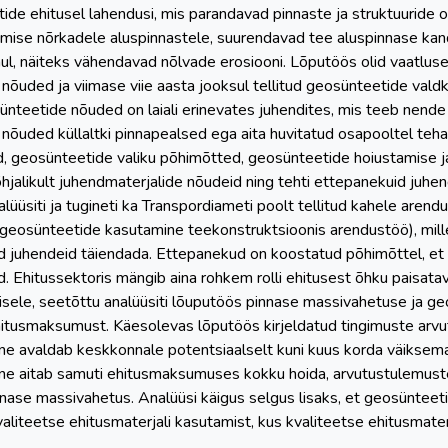
ktide ehitusel lahendusi, mis parandavad pinnaste ja struktuuri
amise nõrkadele aluspinnastele, suurendavad tee aluspinnase kand
ul, näiteks vähendavad nõlvade erosiooni. Lõputöös olid vaatlus
nõuded ja viimase viie aasta jooksul tellitud geosünteetide val
ünteetide nõuded on laiali erinevates juhendites, mis teeb nende
õuded küllaltki pinnapealsed ega aita huvitatud osapooltel teha 
, geosünteetide valiku põhimõtted, geosünteetide hoiustamise ja 
hjalikult juhendmaterjalide nõudeid ning tehti ettepanekuid juhe
üüsiti ja tugineti ka Transpordiameti poolt tellitud kahele arend
geosünteetide kasutamine teekonstruktsioonis arendustöö), mille
d juhendeid täiendada. Ettepanekud on koostatud põhimõttel, et
 Ehitussektoris mängib aina rohkem rolli ehitusest õhku paisatav
sele, seetõttu analüüsiti lõuputöös pinnase massivahetuse ja 
itusmaksumust. Käesolevas lõputöös kirjeldatud tingimuste arvu
e avaldab keskkonnale potentsiaalselt kuni kuus korda väiksem
e aitab samuti ehitusmaksumuses kokku hoida, arvutustulemustel
nase massivahetus. Analüüsi käigus selgus lisaks, et geosüntee
valiteetse ehitusmaterjali kasutamist, kus kvaliteetse ehitusmater