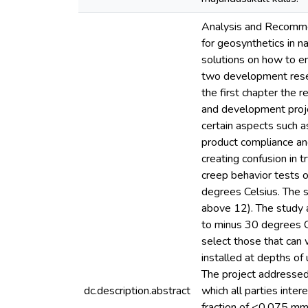
Analysis and Recommen
for geosynthetics in n
solutions on how to e
two development resear
the first chapter the 
and development projec
certain aspects such a
product compliance and
creating confusion in t
creep behavior tests 
degrees Celsius. The 
above 12). The study 
to minus 30 degrees Ce
select those that can 
installed at depths of
The project addressed 
dc.description.abstract
which all parties inte
fraction of <0,075 mm.