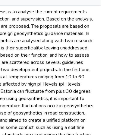
is is to analyse the current requirements
ction, and supervision. Based on the analysis,
s are proposed. The proposals are based on
oreign geosynthetics guidance materials. In
nthetics are analysed along with two research
s their superficiality: leaving unaddressed
s based on their function, and how to assess
 are scattered across several guidelines
s two development projects. In the first one,
ts at temperatures ranging from 10 to 60
 affected by high pH levels (pH levels
 Estonia can fluctuate from plus 30 degrees
n using geosynthetics, it is important to
mperature fluctuations occur in geosynthetics
se of geosynthetics in road construction.
 and aimed to create a unified platform on
s some conflict, such as using a soil fine
l, standards are used where the fine fraction