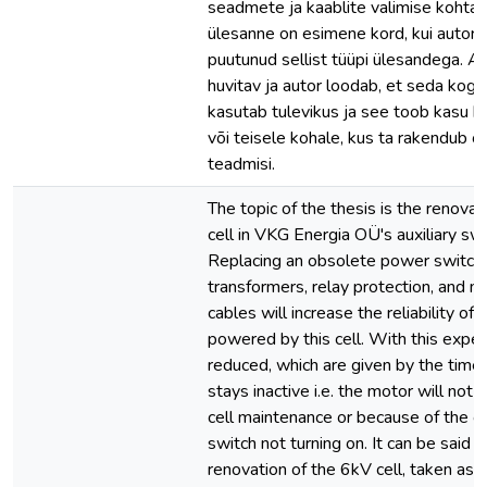
seadmete ja kaablite valimise kohta.
ülesanne on esimene kord, kui autor 
puutunud sellist tüüpi ülesandega. Ag
huvitav ja autor loodab, et seda kog
kasutab tulevikus ja see toob kasu k
või teisele kohale, kus ta rakendub 
teadmisi.
The topic of the thesis is the renovat
cell in VKG Energia OÜ's auxiliary sw
Replacing an obsolete power switch,
transformers, relay protection, and 
cables will increase the reliability of
powered by this cell. With this expe
reduced, which are given by the time
stays inactive i.e. the motor will not
cell maintenance or because of the 
switch not turning on. It can be said t
renovation of the 6kV cell, taken as t