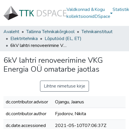
Valdkonnad &
Kogu
Statisti
kollektsioonid
DSpace
Avaleht
Tallinna Tehnikakõrgkool
Tehnikainstituut
Elektritehnika
Lõputööd (EL, ET)
6kV lahtri renoveerimine VKG Energia OÜ omatarbe jaotlas
6kV lahtri renoveerimine VKG
Energia OÜ omatarbe jaotlas
Lihtne nimetuse kirje
dc.contributor.advisor
Ojangu, Jaanus
dc.contributor.author
Fjodorov, Nikita
dc.date.accessioned
2021-05-10T07:06:37Z