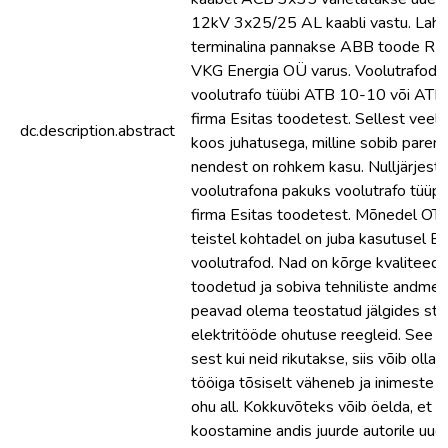
12kV 3x25/25 AL kaabli vastu. Lahtr
terminalina pannakse ABB toode R
VKG Energia OÜ varus. Voolutrafode
voolutrafo tüübi ATB 10-10 või ATB
firma Esitas toodetest. Sellest veel 
dc.description.abstract
koos juhatusega, milline sobib paremi
nendest on rohkem kasu. Nulljärjest
voolutrafona pakuks voolutrafo tüüpi
firma Esitas toodetest. Mõnedel OTJS 
teistel kohtadel on juba kasutusel Es
voolutrafod. Nad on kõrge kvaliteedig
toodetud ja sobiva tehniliste andmet
peavad olema teostatud jälgides sta
elektritööde ohutuse reegleid. See on
sest kui neid rikutakse, siis võib oll
tööiga tõsiselt väheneb ja inimeste el
ohu all. Kokkuvõteks võib öelda, et 
koostamine andis juurde autorile uu