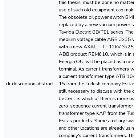
this thesis, must be done no matter
use of such old equipment can make
The obsolete oil power switch ВМГ-
replaced by a new vacuum power swi
Tavrida Electric BB/TEL series. The 
medium voltage cable АББ 3х35 wil
with a new AXALJ –TT 12kV 3x25/2
ABB product REM610, which is in st
Energia OÜ, will be placed as a new 
terminal. As current transformers wou
a current transformer type ATB 10-
dc.description.abstract
15 from the Turkish company Esitas pr
still necessary to discuss with the cha
better, i.e. which of them is more use
zero-sequence current transformer of
transformer type KAP from the Turk
Esitas products. Some auxiliary switc
and other locations are already using
company's current transformers. They