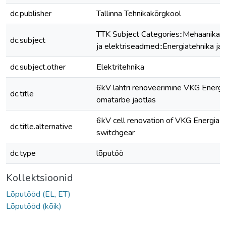
dc.publisher
Tallinna Tehnikakõrgkool
TTK Subject Categories::Mehaanika::
dc.subject
ja elektriseadmed::Energiatehnika ja
dc.subject.other
Elektritehnika
6kV lahtri renoveerimine VKG Energ
dc.title
omatarbe jaotlas
6kV cell renovation of VKG Energia O
dc.title.alternative
switchgear
dc.type
lõputöö
Kollektsioonid
Lõputööd (EL, ET)
Lõputööd (kõik)