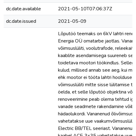
dc.date.available
2021-05-10T07:06:37Z
dc.date.issued
2021-05-09
Lõputöö teemaks on 6kV lahtri reno
Energia OÜ omatarbe jaotlas. Vanan
võimsuslüliti, voolutrafode, releekait
kaablite asendamisega suureneb selle
toidetava mootori töökindlus. Selle
kulud, millised annab see aeg, kui mo
ehk mootor ei tööta lahtri hoolduse v
võimsuslüliti mitte sisse lülitamise tõ
öelda, et selle lõputöö objektina võe
renoveerimine peab olema tehtud igal 
vanade seadmete rakendamine võib 
hädaolukordi. Vananenud õlivõimsusl
vahetatakse uue vaakumvõimsuslüliti
Electric BB/TEL seeriast. Vananenud
kaabel АСБ 3х35 vahetatakse uue 