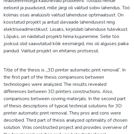
realiseerimisega kaasnevaid probleemi. Toodud nende
eelised ja puudused, mille järgi oli valitud sobiv lahendus. Töö
kolmas osas analüüsiti valitud lahenduse optimaalsust. On
koostatud projekt ja antud ülevaade lahendusest ning
elektriseadmestikust. Liisaks, kirjeldati lahenduse tulevikust.
Lõpuks, on näidatud projekti hinna kujunemine. Selle töö
jooksul olid saavutatud kõik eesmärgid, mis oli alguses paika
pandud. Valitud projekt on ehitamis protsessil.
Title of the thesis is „3D printer automatic print removal“. In
the first part of the thesis comparisons between
technologies were analyzed. The results revealed
differences between 3D printers constructions. Also,
comparisons between covring materjals. In the second part
of thesis descriptions of typical technical solutions for 3D
printer automatic print removal. They pros and cons were
described. Third part of thesis analyzed optimality of chosen
solution. Was constructed project and provides overview of