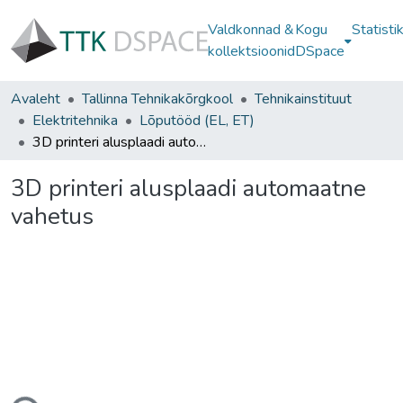
Valdkonnad &
Kogu
Statisti
kollektsioonid
DSpace
Avaleht
Tallinna Tehnikakõrgkool
Tehnikainstituut
Elektritehnika
Lõputööd (EL, ET)
3D printeri alusplaadi automaatne vahetus
3D printeri alusplaadi automaatne
vahetus