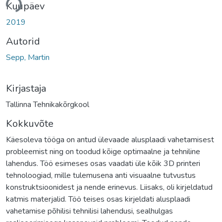
ine ...
Kuupäev
2019
Autorid
Sepp, Martin
Kirjastaja
Tallinna Tehnikakõrgkool
Kokkuvõte
Käesoleva tööga on antud ülevaade alusplaadi vahetamisest
probleemist ning on toodud kõige optimaalne ja tehniline
lahendus. Töö esimeses osas vaadati üle kõik 3D printeri
tehnoloogiad, mille tulemusena anti visuaalne tutvustus
konstruktsioonidest ja nende erinevus. Liisaks, oli kirjeldatud
katmis materjalid. Töö teises osas kirjeldati alusplaadi
vahetamise põhilisi tehnilisi lahendusi, sealhulgas