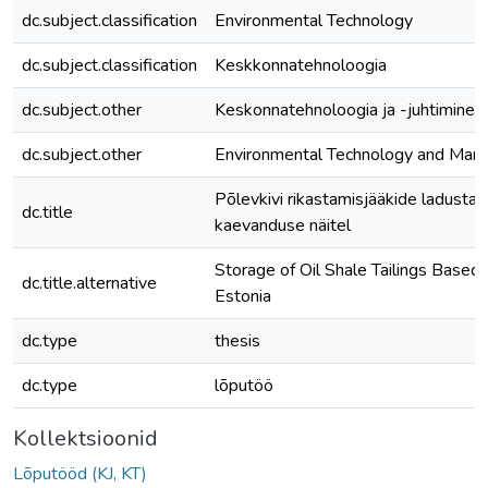
dc.subject.classification
Environmental Technology
dc.subject.classification
Keskkonnatehnoloogia
dc.subject.other
Keskonnatehnoloogia ja -juhtimine
dc.subject.other
Environmental Technology and Ma
Põlevkivi rikastamisjääkide ladusta
dc.title
kaevanduse näitel
Storage of Oil Shale Tailings Based
dc.title.alternative
Estonia
dc.type
thesis
dc.type
lõputöö
Kollektsioonid
Lõputööd (KJ, KT)