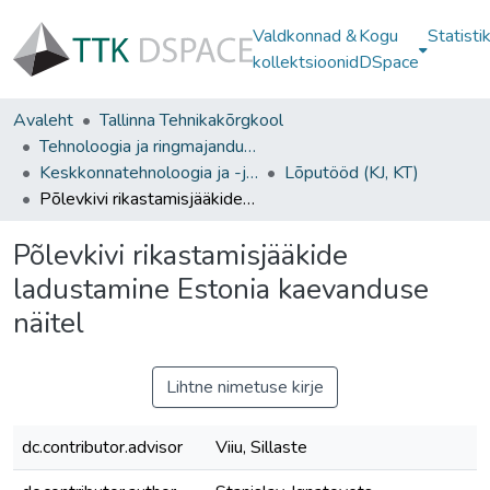
Valdkonnad &
Kogu
Statisti
kollektsioonid
DSpace
Avaleht
Tallinna Tehnikakõrgkool
Tehnoloogia ja ringmajanduse instituut
Keskkonnatehnoloogia ja -juhtimine
Lõputööd (KJ, KT)
Põlevkivi rikastamisjääkide ladustamine Estonia kaevanduse näitel
Põlevkivi rikastamisjääkide
ladustamine Estonia kaevanduse
näitel
Lihtne nimetuse kirje
dc.contributor.advisor
Viiu, Sillaste