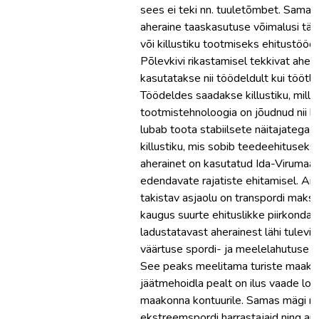
sees ei teki nn. tuuletõmbet. Samas u
aheraine taaskasutuse võimalusi täi
või killustiku tootmiseks ehitustööd
Põlevkivi rikastamisel tekkivat ahera
kasutatakse nii töödeldult kui töötl
Töödeldes saadakse killustiku, mille
tootmistehnoloogia on jõudnud nii k
lubab toota stabiilsete näitajatega I
killustiku, mis sobib teedeehituseks
aherainet on kasutatud Ida-Virumaa
edendavate rajatiste ehitamisel. Ai
takistav asjaolu on transpordi maks
kaugus suurte ehituslikke piirkondad
ladustatavast aherainest lähi tulevi
väärtuse spordi- ja meelelahutuse ra
See peaks meelitama turiste maako
jäätmehoidla pealt on ilus vaade loo
maakonna kontuurile. Samas mägi m
ekstreemspordi harrastajaid ning ar