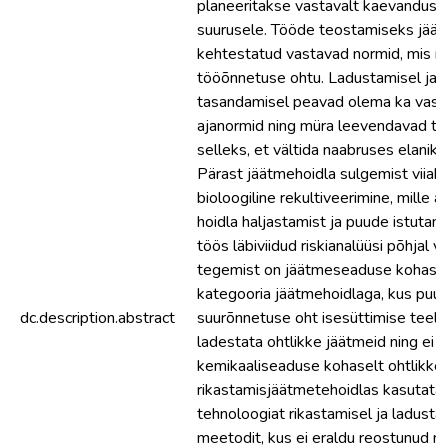
planeeritakse vastavalt kaevanduse
suurusele. Tööde teostamiseks jäät
kehtestatud vastavad normid, mis m
tööõnnetuse ohtu. Ladustamisel ja h
tasandamisel peavad olema ka vast
ajanormid ning müra leevendavad t
selleks, et vältida naabruses elanike
Pärast jäätmehoidla sulgemist viiaks
bioloogiline rekultiveerimine, mille 
hoidla haljastamist ja puude istutam
töös läbiviidud riskianalüüsi põhjal v
tegemist on jäätmeseaduse kohasel
kategooria jäätmehoidlaga, kus puu
dc.description.abstract
suurõnnetuse oht isesüttimise teel. 
ladestata ohtlikke jäätmeid ning ei 
kemikaaliseaduse kohaselt ohtlikke 
rikastamisjäätmetehoidlas kasutata
tehnoloogiat rikastamisel ja ladust
meetodit, kus ei eraldu reostunud nõ