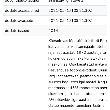
dc.contributor.author
Stanislav, Ignatovets
dc.date.accessioned
2021-03-17T09:21:30Z
dc.date.available
2021-03-17T09:21:30Z
dc.date.issued
2014
Käesolevas lõputöös käsitleti Eston
kaevanduse rikastamisjäätmetehoidla
rajamist alustati 1972 aastal ja tän
kujunenud suurimaks kunstlikuks m
maakonnas. Osa kasutatud materjali
kaevanduse tööprojektidest. Uurim
järgi ladestatakse jäätmehoidlas ah
suurtes kogustes igal aastal. Kogu
mäemassist 43% moodustab aherai
rikastamisjääk. Ladustatud aheraine
8% põlevkivi. Iga-aastane aheraine
ulatub miljonite tonnideni. Jäätmehoi