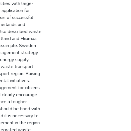
lities with large-
application for
sis of successful
herlands and
 also described waste
tland and Hiiumaa.
d example. Sweden
anagement strategy.
 energy supply.
d waste transport
port region. Raising
l initiatives.
agement for citizens
d clearly encourage
face a tougher
should be fined with
d it is necessary to
ment in the region.
integrated waste