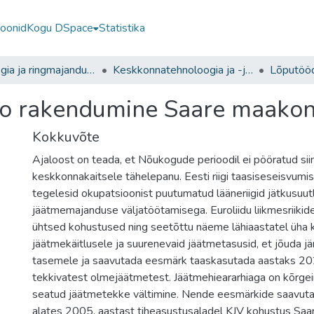
ioonid
Kogu DSpace
Statistika
Tehnoloogia ja ringmajanduse instituut
Keskkonnatehnoloogia ja -juhtimine
Lõputööd
eo rakendumine Saare maako
Kokkuvõte
Ajaloost on teada, et Nõukogude perioodil ei pööratud sii
keskkonnakaitsele tähelepanu. Eesti riigi taasiseseisvumi
tegelesid okupatsioonist puutumatud lääneriigid jätkusuut
jäätmemajanduse väljatöötamisega. Euroliidu liikmesriikid
ühtsed kohustused ning seetõttu näeme lähiaastatel üha 
jäätmekäitlusele ja suurenevaid jäätmetasusid, et jõuda jär
tasemele ja saavutada eesmärk taaskasutada aastaks 20
tekkivatest olmejäätmetest. Jäätmehieararhiaga on kõrg
seatud jäätmetekke vältimine. Nende eesmärkide saavuta
alates 2005. aastast tiheasustusaladel KJV kohustus Sa