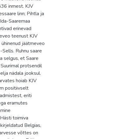
836 inmest. KJV
saare linn; Pihtla ja
; Ida-Saaremaa
htivad erinevad
eveo teenust KJV
u ühinenud jäätmeveo
-Sells. Ruhnu saare
a selgus, et Saare
 Suurimal protsendil
lja nädala jooksul.
arvates hoiab KJV
 positiivselt
dmistest, eriti
tega eramutes
amine
Hästi toimiva
irjeldatud Belgias,
 arvesse võttes on