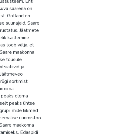
ussüsteem. Eriti
asuva saarena on
est. Gotland on
se suunajaid. Saare
rustatus. Jäätmete
lik käitlemine
as toob välja, et
s Saare maakonna
use tõusule
siatiivid ja
. Jäätmeveo
ügi sortimist.
karmima
e peaks olema
aselt peaks ühtse
upi, mille liikmed
teemalise uurimistöö
a Saare maakonna
amiseks. Edaspidi