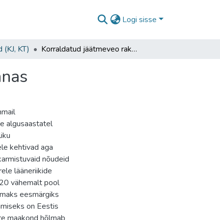
Logi sisse
 (KJ, KT)
Korraldatud jäätmeveo rakendumine Saare maakonnas
nnas
nmail
se algusaastatel
liku
ele kehtivad aga
karmistuvaid nõudeid
ele lääneriikide
20 vähemalt pool
eimaks eesmärgiks
miseks on Eestis
are maakond hõlmab