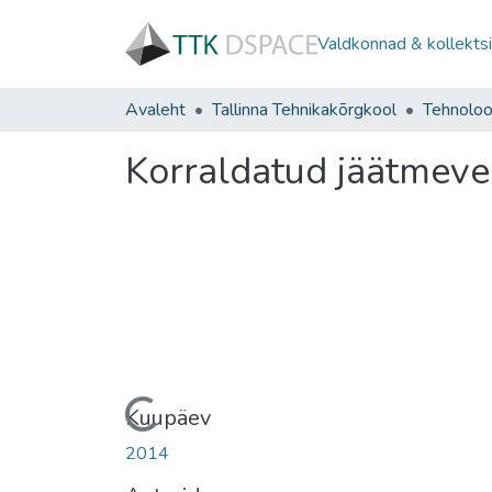
Valdkonnad & kollekts
Avaleht
Tallinna Tehnikakõrgkool
Korraldatud jäätmev
Laadimine ...
Kuupäev
2014