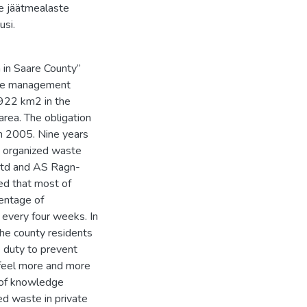
e jäätmealaste
usi.
 in Saare County”
ste management
2922 km2 in the
area. The obligation
in 2005. Nine years
nt organized waste
 Ltd and AS Ragn-
led that most of
centage of
every four weeks. In
he county residents
 duty to prevent
 feel more and more
k of knowledge
ted waste in private