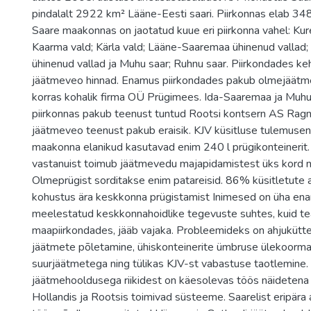
pindalalt 2922 km² Lääne-Eesti saari. Piirkonnas elab 34
Saare maakonnas on jaotatud kuue eri piirkonna vahel: Kures
Kaarma vald; Kärla vald; Lääne-Saaremaa ühinenud vallad
ühinenud vallad ja Muhu saar; Ruhnu saar. Piirkondades ke
jäätmeveo hinnad. Enamus piirkondades pakub olmejäätm
korras kohalik firma OÜ Prügimees. Ida-Saaremaa ja Muh
piirkonnas pakub teenust tuntud Rootsi kontsern AS Ragn
jäätmeveo teenust pakub eraisik. KJV küsitluse tulemusen
maakonna elanikud kasutavad enim 240 l prügikonteinerit.
vastanuist toimub jäätmevedu majapidamistest üks kord ne
Olmeprügist sorditakse enim patareisid. 86% küsitletute 
kohustus ära keskkonna prügistamist Inimesed on üha enam
meelestatud keskkonnahoidlike tegevuste suhtes, kuid tea
maapiirkondades, jääb vajaka. Probleemideks on ahjuküt
jäätmete põletamine, ühiskonteinerite ümbruse ülekoorm
suurjäätmetega ning tülikas KJV-st vabastuse taotlemine. 
jäätmehooldusega riikidest on käesolevas töös näidetena k
Hollandis ja Rootsis toimivad süsteeme. Saarelist eripära