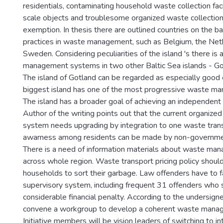
residentials, contaminating household waste collection faci
scale objects and troublesome organized waste collection 
exemption. In thesis there are outlined countries on the ba
practices in waste management, such as Belgium, the Net
Sweden. Considering peculiarities of the island 's there is
management systems in two other Baltic Sea islands - Go
The island of Gotland can be regarded as especially goo
biggest island has one of the most progressive waste m
The island has a broader goal of achieving an independent
Author of the writing points out that the current organize
system needs upgrading by integration to one waste trans
awarness among residents can be made by non-governmenta
There is a need of information materials about waste man
across whole region. Waste transport pricing policy shoul
households to sort their garbage. Law offenders have to 
supervisory system, including frequent 31 offenders who 
considerable financial penalty. According to the undersigne
convene a workgroup to develop a coherent waste manage
Initiative members will be vision leaders of switching to 