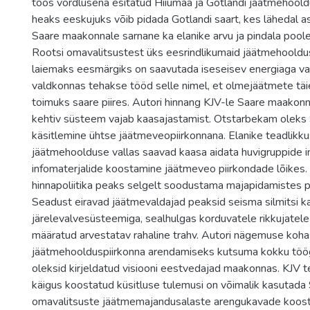
töös võrdlusena esitatud Hiiumaa ja Gotlandi jäätmehoold
heaks eeskujuks võib pidada Gotlandi saart, kes lähedal 
Saare maakonnale sarnane ka elanike arvu ja pindala pool
Rootsi omavalitsustest üks eesrindlikumaid jäätmehooldu
laiemaks eesmärgiks on saavutada iseseisev energiaga va
valdkonnas tehakse tööd selle nimel, et olmejäätmete täie
toimuks saare piires. Autori hinnang KJV-le Saare maakonn
kehtiv süsteem vajab kaasajastamist. Otstarbekam olek
käsitlemine ühtse jäätmeveopiirkonnana. Elanike teadlikk
jäätmehoolduse vallas saavad kaasa aidata huvigruppide init
infomaterjalide koostamine jäätmeveo piirkondade lõikes
hinnapoliitika peaks selgelt soodustama majapidamistes pr
Seadust eiravad jäätmevaldajad peaksid seisma silmitsi 
järelevalvesüsteemiga, sealhulgas korduvatele rikkujatel
määratud arvestatav rahaline trahv. Autori nägemuse koh
jäätmehoolduspiirkonna arendamiseks kutsuma kokku töögr
oleksid kirjeldatud visiooni eestvedajad maakonnas. KJV 
käigus koostatud küsitluse tulemusi on võimalik kasutad
omavalitsuste jäätmemajandusalaste arengukavade koost