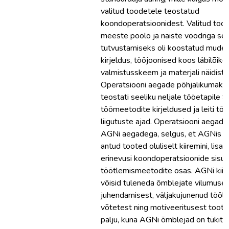
valitud toodetele teostatud
koondoperatsioonidest. Valitud tood
meeste poolo ja naiste voodriga seel
tutvustamiseks oli koostatud mudeli
kirjeldus, tööjoonised koos läbilõike
valmistusskeem ja materjali näidiste
Operatsiooni aegade põhjalikumaks 
teostati seeliku neljale tööetapile 
töömeetodite kirjeldused ja leiti töö
liigutuste ajad. Operatsiooni aegade
AGNi aegadega, selgus, et AGNis v
antud tooted oluliselt kiiremini, lisa
erinevusi koondoperatsioonide sisu 
töötlemismeetodite osas. AGNi kiir
võisid tuleneda õmblejate vilumuse
juhendamisest, väljakujunenud töölii
võtetest ning motiveeritusest toota 
palju, kuna AGNi õmblejad on tükitöö