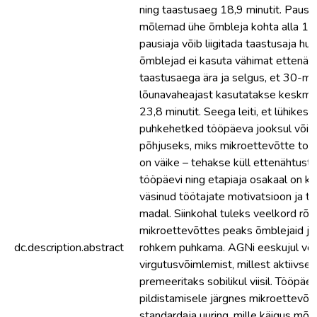
ning taastusaeg 18,9 minutit. Pausi- 
mõlemad ühe õmbleja kohta alla 1,5 
pausiaja võib liigitada taastusaja hul
õmblejad ei kasuta vähimat ettenäh
taastusaega ära ja selgus, et 30-min
lõunavaheajast kasutatakse keskmis
23,8 minutit. Seega leiti, et lühikes
puhkehetked tööpäeva jooksul võiva
põhjuseks, miks mikroettevõtte too
on väike – tehakse küll ettenähtust
tööpäevi ning etapiaja osakaal on kõ
väsinud töötajate motivatsioon ja t
madal. Siinkohal tuleks veelkord rõh
mikroettevõttes peaks õmblejaid j
dc.description.abstract
rohkem puhkama. AGNi eeskujul võiks
virgutusvõimlemist, millest aktiivsei
premeeritaks sobilikul viisil. Tööpäe
pildistamisele järgnes mikroettevõt
standardaja uuring, mille käigus mõ