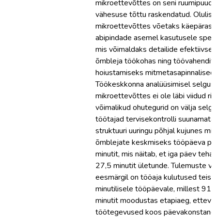
mikroettevõttes on seni ruumipuudu
vähesuse tõttu raskendatud. Olulise
mikroettevõttes võetaks käepäraste
abipindade asemel kasutusele spets
mis võimaldaks detailide efektiivse
õmbleja töökohas ning töövahendite 
hoiustamiseks mitmetasapinnalised ri
Töökeskkonna analüüsimisel selgus,
mikroettevõttes ei ole läbi viidud ris
võimalikud ohutegurid on välja selgi
töötajad tervisekontrolli suunamata
struktuuri uuringu põhjal kujunes mi
õmblejate keskmiseks tööpäeva pi
minutit, mis näitab, et iga päev teh
27,5 minutit ületunde. Tulemuste v
eesmärgil on tööaja kulutused teis
minutilisele tööpäevale, millest 91
minutit moodustas etapiaeg, etteva
töötegevused koos päevakonstandig