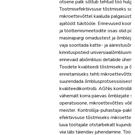
otsene palk sõltub tehtud töö hulga
Tootmisefektiivsuse tõstmiseks soov
mikroettevõttel kaaluda palgasüst
ajatöölt tükitööle. Erinevused koon
ja töötlemismeetodite osas olid põ
masinapargi omadustest ja õmbleja
vaja sooritada katte- ja äärestusõm
kinnituspisteid universiaalõmblusmas
erinevaid abiõmblusi detailide ühend
Toodete kvaliteedi tõstmiseks ja õ
ennetamiseks tehti mikroettevõttel
suurendada õmblusprotsessisisest
kvaliteedikontrolli. AGNis kontrolli
vähemalt korra päevas õmblejate so
operatsioone, mikroettevõttes võik
meister. Kontrollija-puhastaja-pakki
efektiivsuse tõstmiseks mikroettev
luua töötajale otstarbekalt kujunda
viia läbi täiendav juhendamine. Töö 