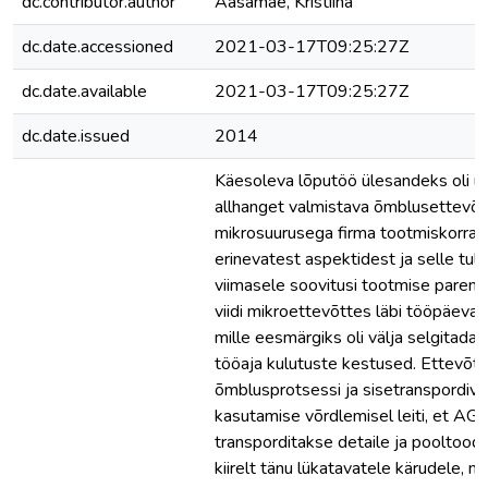
dc.contributor.author
Aasamäe, Kristiina
dc.date.accessioned
2021-03-17T09:25:27Z
dc.date.available
2021-03-17T09:25:27Z
dc.date.issued
2014
Käesoleva lõputöö ülesandeks oli u
allhanget valmistava õmblusettevõt
mikrosuurusega firma tootmiskorral
erinevatest aspektidest ja selle tu
viimasele soovitusi tootmise parend
viidi mikroettevõttes läbi tööpäeva p
mille eesmärgiks oli välja selgitada
tööaja kulutuste kestused. Ettevõt
õmblusprotsessi ja sisetranspordiv
kasutamise võrdlemisel leiti, et AG
transporditakse detaile ja pooltooda
kiirelt tänu lükatavatele kärudele, m