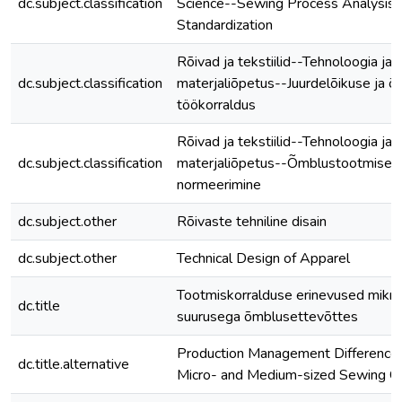
dc.subject.classification
Science--Sewing Process Analysis 
Standardization
Rõivad ja tekstiilid--Tehnoloogia ja
dc.subject.classification
materjaliõpetus--Juurdelõikuse ja 
töökorraldus
Rõivad ja tekstiilid--Tehnoloogia ja
dc.subject.classification
materjaliõpetus--Õmblustootmise a
normeerimine
dc.subject.other
Rõivaste tehniline disain
dc.subject.other
Technical Design of Apparel
Tootmiskorralduse erinevused mikro
dc.title
suurusega õmblusettevõttes
Production Management Difference
dc.title.alternative
Micro- and Medium-sized Sewing 