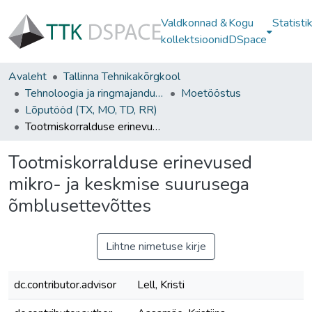
Valdkonnad &
Kogu
Statisti
kollektsioonid
DSpace
Avaleht
Tallinna Tehnikakõrgkool
Tehnoloogia ja ringmajanduse instituut
Moetööstus
Lõputööd (TX, MO, TD, RR)
Tootmiskorralduse erinevused mikro- ja keskmise suurusega õmblusettevõttes
Tootmiskorralduse erinevused
mikro- ja keskmise suurusega
õmblusettevõttes
Lihtne nimetuse kirje
dc.contributor.advisor
Lell, Kristi