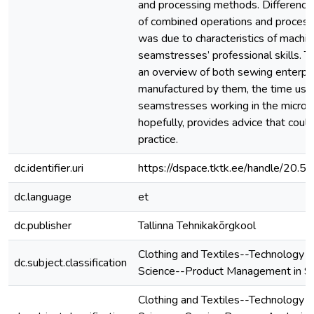
and processing methods. Differences
of combined operations and proces
was due to characteristics of machi
seamstresses’ professional skills. Th
an overview of both sewing enterpr
manufactured by them, the time use
seamstresses working in the micro-e
hopefully, provides advice that could
practice.
dc.identifier.uri
https://dspace.tktk.ee/handle/20
dc.language
et
dc.publisher
Tallinna Tehnikakõrgkool
Clothing and Textiles--Technology a
dc.subject.classification
Science--Product Management in Se
Clothing and Textiles--Technology a