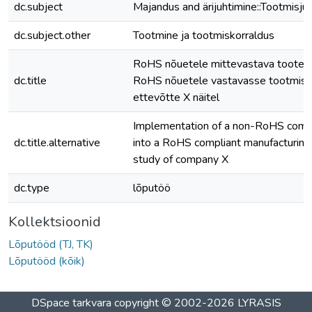
dc.subject
Majandus and ärijuhtimine::Tootmisju
dc.subject.other
Tootmine ja tootmiskorraldus
RoHS nõuetele mittevastava toote j
dc.title
RoHS nõuetele vastavasse tootmisp
ettevõtte X näitel
Implementation of a non-RoHS compl
dc.title.alternative
into a RoHS compliant manufacturing
study of company X
dc.type
lõputöö
Kollektsioonid
Lõputööd (TJ, TK)
Lõputööd (kõik)
DSpace tarkvara
copyright © 2002-2026
LYRASIS