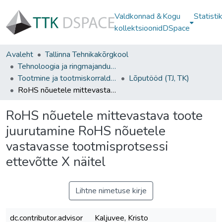
Valdkonnad &
Kogu
Statisti
kollektsioonid
DSpace
Avaleht
Tallinna Tehnikakõrgkool
Tehnoloogia ja ringmajanduse instituut
Tootmine ja tootmiskorraldus
Lõputööd (TJ, TK)
RoHS nõuetele mittevastava toote juurutamine RoHS nõuetele vastavasse tootmisprotsessi ettevõtte X näitel
RoHS nõuetele mittevastava toote
juurutamine RoHS nõuetele
vastavasse tootmisprotsessi
ettevõtte X näitel
Lihtne nimetuse kirje
dc.contributor.advisor
Kaljuvee, Kristo