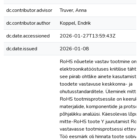
dc.contributor.advisor
Truver, Anna
dc.contributor.author
Koppel, Endrik
dc.date.accessioned
2026-01-27T13:59:43Z
dc.date.issued
2026-01-08
RoHS nõuetele vastav tootmine on
elektroonikatööstuses kriitilise täht
see piirab ohtlike ainete kasutamist 
toodete vastavuse keskkonna- ja
ohutusstandarditele. Üleminek mitt
RoHS tootmisprotsessile on keeruka
materjalide, komponentide ja protse
põhjalikku analüüsi. Käesolevas lõput
mitte-RoHS toote Y juurutamist Ro
vastavasse tootmisprotsessi ettevõtt
Töö eesmärk oli hinnata toote sobivu