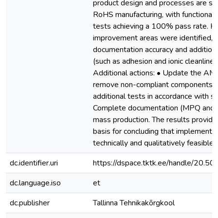
product design and processes are sui
RoHS manufacturing, with functional 
tests achieving a 100% pass rate. 
improvement areas were identified, i
documentation accuracy and additiona
(such as adhesion and ionic cleanlines
Additional actions: • Update the AML
remove non-compliant components. 
additional tests in accordance with s
Complete documentation (MPQ and 
mass production. The results provide 
basis for concluding that implementat
technically and qualitatively feasible.
dc.identifier.uri
https://dspace.tktk.ee/handle/20.
dc.language.iso
et
dc.publisher
Tallinna Tehnikakõrgkool