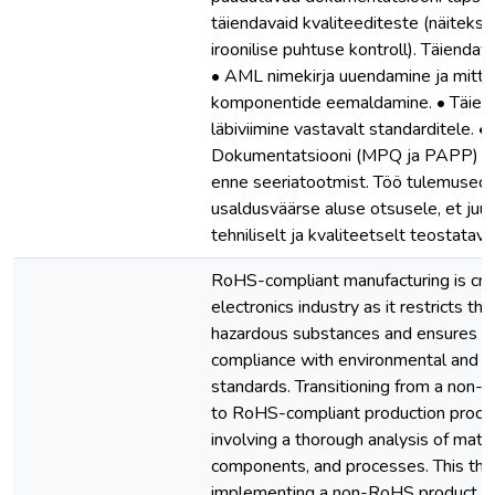
täiendavaid kvaliteediteste (näiteks 
iroonilise puhtuse kontroll). Täienda
• AML nimekirja uuendamine ja mitt
komponentide eemaldamine. • Täiend
läbiviimine vastavalt standarditele. •
Dokumentatsiooni (MPQ ja PAPP) t
enne seeriatootmist. Töö tulemused
usaldusväärse aluse otsusele, et juu
tehniliselt ja kvaliteetselt teostatav.
RoHS-compliant manufacturing is criti
electronics industry as it restricts th
hazardous substances and ensures p
compliance with environmental and s
standards. Transitioning from a non
to RoHS-compliant production proces
involving a thorough analysis of mater
components, and processes. This the
implementing a non-RoHS product (P