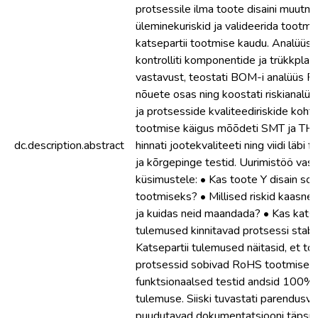
protsessile ilma toote disaini muutm
üleminekuriskid ja valideerida tootm
katsepartii tootmise kaudu. Analüüsi
kontrolliti komponentide ja trükkplaad
vastavust, teostati BOM-i analüüs
nõuete osas ning koostati riskianalüü
ja protsesside kvaliteediriskide kohta
tootmise käigus mõõdeti SMT ja THT 
dc.description.abstract
hinnati jootekvaliteeti ning viidi läbi 
ja kõrgepinge testid. Uurimistöö vas
küsimustele: • Kas toote Y disain s
tootmiseks? • Millised riskid kaasne
ja kuidas neid maandada? • Kas katse
tulemused kinnitavad protsessi stabi
Katsepartii tulemused näitasid, et too
protsessid sobivad RoHS tootmiseks
funktsionaalsed testid andsid 100% 
tulemuse. Siiski tuvastati parendusva
puudutavad dokumentatsiooni täpsus